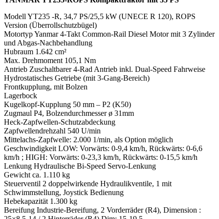
Modell YT235 -R, 34,7 PS/25,5 kW (UNECE R 120), ROPS
Version (Überrollschutzbügel)
Motortyp Yanmar 4-Takt Common-Rail Diesel Motor mit 3 Zylinder
und Abgas-Nachbehandlung
Hubraum 1.642 cm²
Max. Drehmoment 105,1 Nm
Antrieb Zuschaltbarer 4-Rad Antrieb inkl. Dual-Speed Fahrweise
Hydrostatisches Getriebe (mit 3-Gang-Bereich)
Frontkupplung, mit Bolzen
Lagerbock
Kugelkopf-Kupplung 50 mm – P2 (K50)
Zugmaul P4, Bolzendurchmesser ø 31mm
Heck-Zapfwellen-Schutzabdeckung
Zapfwellendrehzahl 540 U/min
Mittelachs-Zapfwelle: 2.000 1/min, als Option möglich
Geschwindigkeit LOW: Vorwärts: 0-9,4 km/h, Rückwärts: 0-6,6
km/h ; HIGH: Vorwärts: 0-23,3 km/h, Rückwärts: 0-15,5 km/h
Lenkung Hydraulische Bi-Speed Servo-Lenkung
Gewicht ca. 1.110 kg
Steuerventil 2 doppelwirkende Hydraulikventile, 1 mit
Schwimmstellung, Joystick Bedienung
Hebekapazität 1.300 kg
Bereifung Industrie-Bereifung, 2 Vorderräder (R4), Dimension :
25×8.5-14 / 2 Hinterräder (R4) Dim: 15-19.5