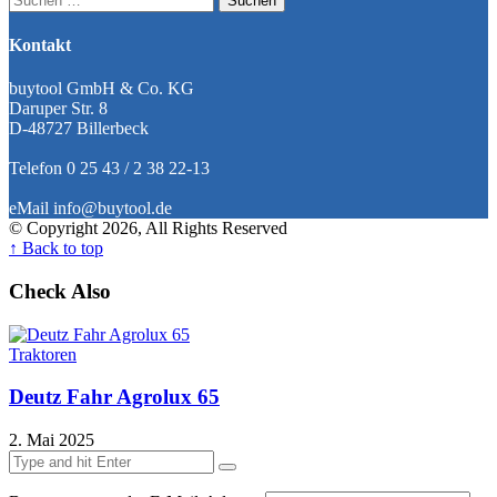
nach:
Kontakt
buytool GmbH & Co. KG
Daruper Str. 8
D-48727 Billerbeck
Telefon 0 25 43 / 2 38 22-13
eMail info@buytool.de
© Copyright 2026, All Rights Reserved
↑ Back to top
Check Also
Traktoren
Deutz Fahr Agrolux 65
2. Mai 2025