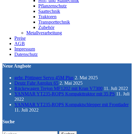
Hof- und Stalltechnik
Pflanzenschutz
Saattechnik
Traktoren
Transporttechnik
Zubehör
Metallverarbeitung
Preise
AGB
Impressum
Datenschutz
Neue Angbote
gebr. Pöttinger Servo 45M Plus
2. Mai 2025
Deutz Fahr Agrolux 65
2. Mai 2025
Rückewagen Trejon MF1202 mit Kran V7300
11. Juli 2022
YANMAR YT235-ROPS Kompakttraktor mit 35 PS
11. Juli
2022
YANMAR YT235-ROPS Kompaktschlepper mit Frontlader
11. Juli 2022
Suche
Suchen