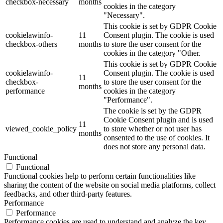
checkbox-necessary
months
cookies in the category
"Necessary".
This cookie is set by GDPR Cookie
cookielawinfo-
11
Consent plugin. The cookie is used
checkbox-others
months
to store the user consent for the
cookies in the category "Other.
This cookie is set by GDPR Cookie
cookielawinfo-
Consent plugin. The cookie is used
11
checkbox-
to store the user consent for the
months
performance
cookies in the category
"Performance".
The cookie is set by the GDPR
Cookie Consent plugin and is used
11
viewed_cookie_policy
to store whether or not user has
months
consented to the use of cookies. It
does not store any personal data.
Functional
Functional
Functional cookies help to perform certain functionalities like
sharing the content of the website on social media platforms, collect
feedbacks, and other third-party features.
Performance
Performance
Performance cookies are used to understand and analyze the key