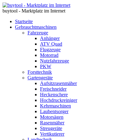
buytool - Marktplatz im Internet
Startseite
Gebrauchtmaschinen
Fahrzeuge
Anhänger
ATV Quad
Flugzeuge
Motorrad
Nutzfahrzeuge
PKW
Forsttechnik
Gartengeräte
Aufsitzrasenmäher
Freischneider
Heckenschere
Hochdruckreiniger
Kehrmaschinen
Laubentsorger
Motorsägen
Rasenmäher
Streugeräte
Vertikutierer
Landtechnik