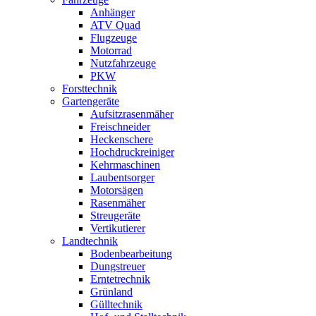
Anhänger
ATV Quad
Flugzeuge
Motorrad
Nutzfahrzeuge
PKW
Forsttechnik
Gartengeräte
Aufsitzrasenmäher
Freischneider
Heckenschere
Hochdruckreiniger
Kehrmaschinen
Laubentsorger
Motorsägen
Rasenmäher
Streugeräte
Vertikutierer
Landtechnik
Bodenbearbeitung
Dungstreuer
Erntetrechnik
Grünland
Gülltechnik