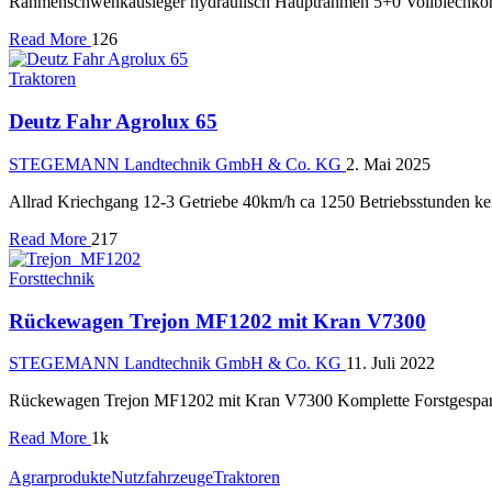
Rahmenschwenkausleger hydraulisch Hauptrahmen 5+0 Vollblechkör
Read More
126
Traktoren
Deutz Fahr Agrolux 65
STEGEMANN Landtechnik GmbH & Co. KG
2. Mai 2025
Allrad Kriechgang 12-3 Getriebe 40km/h ca 1250 Betriebsstunden k
Read More
217
Forsttechnik
Rückewagen Trejon MF1202 mit Kran V7300
STEGEMANN Landtechnik GmbH & Co. KG
11. Juli 2022
Rückewagen Trejon MF1202 mit Kran V7300 Komplette Forstgespanne
Read More
1k
Agrarprodukte
Nutzfahrzeuge
Traktoren