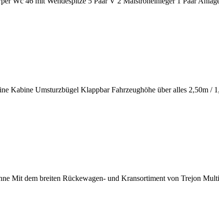
per Wc 46 mit Wendespitze 5 Paar V 2 Maistroheinleger 1 Paar An
eine Kabine Umsturzbügel Klappbar Fahrzeughöhe über alles 2,50m / 
 Mit dem breiten Rückewagen- und Kransortiment von Trejon Multif