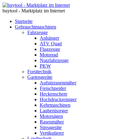
buytool - Marktplatz im Internet
Startseite
Gebrauchtmaschinen
Fahrzeuge
Anhänger
ATV Quad
Flugzeuge
Motorrad
Nutzfahrzeuge
PKW
Forsttechnik
Gartengeräte
Aufsitzrasenmäher
Freischneider
Heckenschere
Hochdruckreiniger
Kehrmaschinen
Laubentsorger
Motorsägen
Rasenmäher
Streugeräte
Vertikutierer
Landtechnik