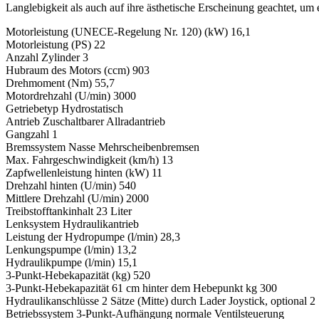
Langlebigkeit als auch auf ihre ästhetische Erscheinung geachtet, um
Motorleistung (UNECE-Regelung Nr. 120) (kW) 16,1
Motorleistung (PS) 22
Anzahl Zylinder 3
Hubraum des Motors (ccm) 903
Drehmoment (Nm) 55,7
Motordrehzahl (U/min) 3000
Getriebetyp Hydrostatisch
Antrieb Zuschaltbarer Allradantrieb
Gangzahl 1
Bremssystem Nasse Mehrscheibenbremsen
Max. Fahrgeschwindigkeit (km/h) 13
Zapfwellenleistung hinten (kW) 11
Drehzahl hinten (U/min) 540
Mittlere Drehzahl (U/min) 2000
Treibstofftankinhalt 23 Liter
Lenksystem Hydraulikantrieb
Leistung der Hydropumpe (l/min) 28,3
Lenkungspumpe (l/min) 13,2
Hydraulikpumpe (l/min) 15,1
3-Punkt-Hebekapazität (kg) 520
3-Punkt-Hebekapazität 61 cm hinter dem Hebepunkt kg 300
Hydraulikanschlüsse 2 Sätze (Mitte) durch Lader Joystick, optional 2 
Betriebssystem 3-Punkt-Aufhängung normale Ventilsteuerung