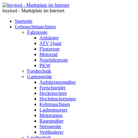
buytool - Marktplatz im Internet
Startseite
Gebrauchtmaschinen
Fahrzeuge
Anhänger
ATV Quad
Flugzeuge
Motorrad
Nutzfahrzeuge
PKW
Forsttechnik
Gartengeräte
Aufsitzrasenmäher
Freischneider
Heckenschere
Hochdruckreiniger
Kehrmaschinen
Laubentsorger
Motorsägen
Rasenmäher
Streugeräte
Vertikutierer
Landtechnik