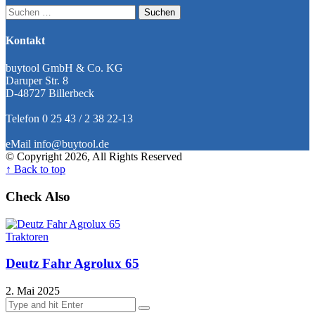
Suchen
nach:
Kontakt
buytool GmbH & Co. KG
Daruper Str. 8
D-48727 Billerbeck
Telefon 0 25 43 / 2 38 22-13
eMail info@buytool.de
© Copyright 2026, All Rights Reserved
↑ Back to top
Check Also
Traktoren
Deutz Fahr Agrolux 65
2. Mai 2025