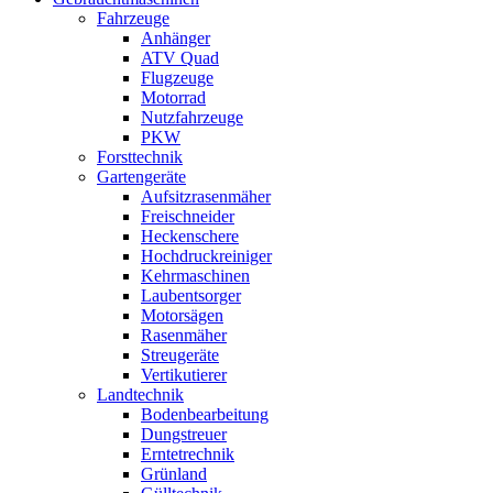
Fahrzeuge
Anhänger
ATV Quad
Flugzeuge
Motorrad
Nutzfahrzeuge
PKW
Forsttechnik
Gartengeräte
Aufsitzrasenmäher
Freischneider
Heckenschere
Hochdruckreiniger
Kehrmaschinen
Laubentsorger
Motorsägen
Rasenmäher
Streugeräte
Vertikutierer
Landtechnik
Bodenbearbeitung
Dungstreuer
Erntetrechnik
Grünland