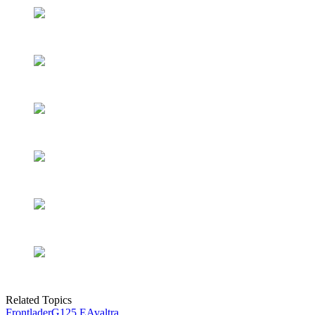
Related Topics
Frontlader
G125 EA
valtra