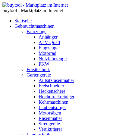
buytool - Marktplatz im Internet
Startseite
Gebrauchtmaschinen
Fahrzeuge
Anhänger
ATV Quad
Flugzeuge
Motorrad
Nutzfahrzeuge
PKW
Forsttechnik
Gartengeräte
Aufsitzrasenmäher
Freischneider
Heckenschere
Hochdruckreiniger
Kehrmaschinen
Laubentsorger
Motorsägen
Rasenmäher
Streugeräte
Vertikutierer
Landtechnik