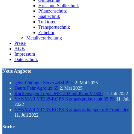
Gülltechnik
Hof- und Stalltechnik
Pflanzenschutz
Saattechnik
Traktoren
Transporttechnik
Zubehör
Metallverarbeitung
Preise
AGB
Impressum
Datenschutz
Neue Angbote
gebr. Pöttinger Servo 45M Plus
2. Mai 2025
Deutz Fahr Agrolux 65
2. Mai 2025
Rückewagen Trejon MF1202 mit Kran V7300
11. Juli 2022
YANMAR YT235-ROPS Kompakttraktor mit 35 PS
11. Juli
2022
YANMAR YT235-ROPS Kompaktschlepper mit Frontlader
11. Juli 2022
Suche